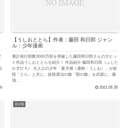
【うしおととら】作者：藤田 和日郎 ジャン
ル：少年漫画
て
累計発行部数3000万部を突破した藤田和日郎さんの大ヒッ
ト作品うしおととらを紹介！ 作品紹介 藤田和日郎（ふじた
出
かずひろ） 主人公の少年「蒼月潮（通称：うしお）」が妖
怪「とら」と共に、妖怪退治の槍「獣の槍」を武器に、最
強...
30
2021.05.30
未分類