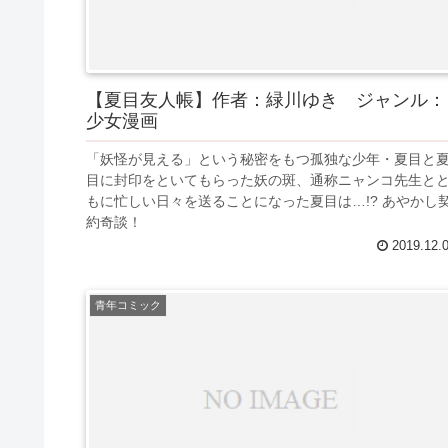
【夏目友人帳】作者：緑川ゆき ジャンル：
少女漫画
「妖怪が見える」という秘密をもつ孤独な少年・夏目と
目に封印をといてもらった妖の斑、通称ニャンコ先生と
もに忙しい日々を送ることになった夏目は…!? あやかし
約奇談！
2019.12.
青年コミック