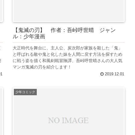
【鬼滅の刃】 作者：吾峠呼世晴 ジャン
ル：少年漫画
夏
大正時代を舞台に、主人公、炭次郎が家族を殺した「鬼」
と
と呼ばれる敵や鬼と化した妹を人間に戻す方法を探すため
契
に戦う姿を描く和風剣戟冒険譚、吾峠呼世晴さんの大人気
マンガ鬼滅の刃を紹介します！
01
2019.12.01
少年コミック