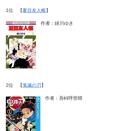
1位 【
夏目友人帳
】
作者：緑川ゆき
2位 【
鬼滅の刃
】
作者：吾峠呼世晴