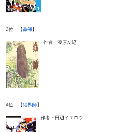
3位 【
蟲師
】
作者：漆原友紀
4位 【
結界師
】
作者：田辺イエロウ