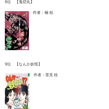
8位 【鬼切丸】
作者：楠 桂
9位 【なんか妖怪】
作者：里見 桂