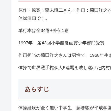
原作・原案：森末慎二さん・作画：菊田洋之が1
体操漫画です。
単行本は全34巻+外伝1巻
1997年 第43回小学館漫画賞少年部門受賞
作画担当の菊田洋之さんは男性で、1968年
体操で世界選手権個人5連覇を成し遂げた内村
あらすじ
体操経験が全く無い中学生 藤巻駿が平成学