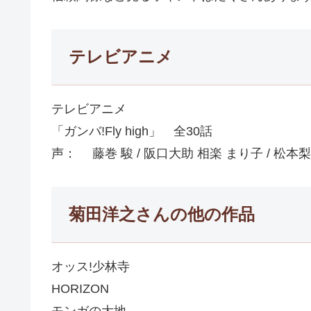
テレビアニメ
テレビアニメ
「ガンバ!Fly high」 全30話
声： 藤巻 駿 / 阪口大助 相楽 まり子 / 松本
菊田洋之さんの他の作品
オッス!少林寺
HORIZON