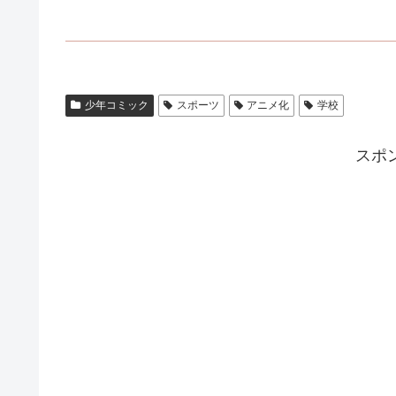
少年コミック
スポーツ
アニメ化
学校
スポ