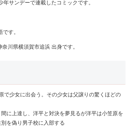
週刊少年サンデーで連載したコミックです。
語です。
神奈川県横須賀市追浜 出身です。
笠原で少女に出会う。その少女は父譲りの驚くほどの
う間に上達し、洋平と対決を夢見るが洋平は小笠原を
性別を偽り男子校に入部する